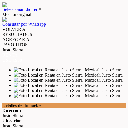
Seleccionar idioma
▼
Mostrar original
Consultar por Whatsapp
VOLVER A
RESULTADOS
AGREGAR A
FAVORITOS
Justo Sierra
RENTA
USD4,958
Detalles del Inmueble
Dirección
Justo Sierra
Ubicación
Justo Sierra