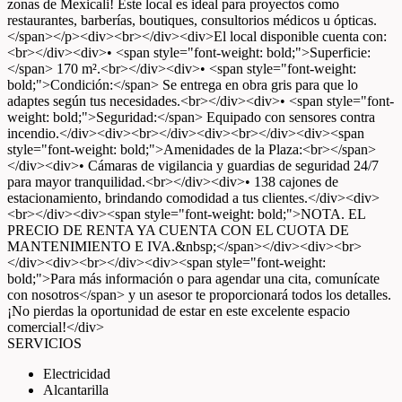
zonas de Mexicali! Este local es ideal para proyectos como
restaurantes, barberías, boutiques, consultorios médicos u ópticas.
</span></p><div><br></div><div>El local disponible cuenta con:
<br></div><div>• <span style="font-weight: bold;">Superficie:
</span> 170 m².<br></div><div>• <span style="font-weight:
bold;">Condición:</span> Se entrega en obra gris para que lo
adaptes según tus necesidades.<br></div><div>• <span style="font-
weight: bold;">Seguridad:</span> Equipado con sensores contra
incendio.</div><div><br></div><div><br></div><div><span
style="font-weight: bold;">Amenidades de la Plaza:<br></span>
</div><div>• Cámaras de vigilancia y guardias de seguridad 24/7
para mayor tranquilidad.<br></div><div>• 138 cajones de
estacionamiento, brindando comodidad a tus clientes.</div><div>
<br></div><div><span style="font-weight: bold;">NOTA. EL
PRECIO DE RENTA YA CUENTA CON EL CUOTA DE
MANTENIMIENTO E IVA.&nbsp;</span></div><div><br>
</div><div><br></div><div><span style="font-weight:
bold;">Para más información o para agendar una cita, comunícate
con nosotros</span> y un asesor te proporcionará todos los detalles.
¡No pierdas la oportunidad de estar en este excelente espacio
comercial!</div>
SERVICIOS
Electricidad
Alcantarilla