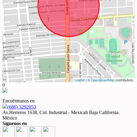
Leaflet
| ©
OpenStreetMap
contributors
0
Encuéntranos en
(686) 3292053
Av.Herreros 1638, Col. Industrial - Mexicali Baja California.
México
Síguenos en