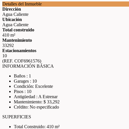
Detalles del Inmueble
Dirección
Agua Caliente
Ubicación
Agua Caliente
Total construido
410 m²
Mantenimiento
33292
Estacionamientos
10
(REF. COF6961576)
INFORMACIÓN BÁSICA
Baños : 1
Garages : 10
Condición: Excelente
Pisos : 10
Antigüedad : A Estrenar
Mantenimiento: $ 33,292
Crédito: No especificado
SUPERFICIES
Total Construido: 410 m²