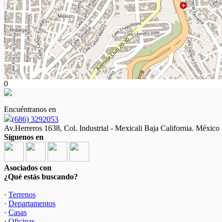
0
Encuéntranos en
(686) 3292053
Av.Herreros 1638, Col. Industrial - Mexicali Baja California. México
Síguenos en
Asociados con
¿Qué estás buscando?
·
Terrenos
·
Departamentos
·
Casas
·
Oficinas