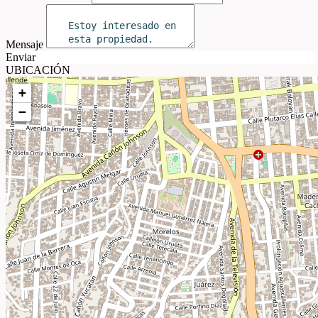
Mensaje
Enviar
UBICACIÓN
+
−