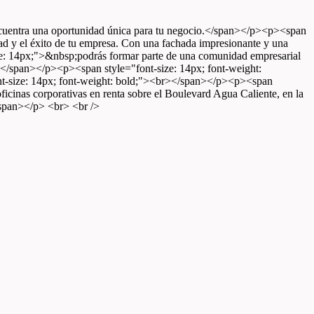
encuentra una oportunidad única para tu negocio.</span></p><p><span
d y el éxito de tu empresa. Con una fachada impresionante y una
ize: 14px;">&nbsp;podrás formar parte de una comunidad empresarial
r></span></p><p><span style="font-size: 14px; font-weight:
nt-size: 14px; font-weight: bold;"><br></span></p><p><span
ficinas corporativas en renta sobre el Boulevard Agua Caliente, en la
/span></p> <br> <br />