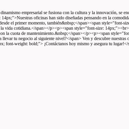
 dinamismo empresarial se fusiona con la cultura y la innovación, se 
 14px;">Nuestras oficinas han sido diseñadas pensando en la comodida
dos desde el primer momento, también&nbsp;</span><span style="font-s
 de la vida cotidiana.</span></p><p><span style="font-size: 14px;"><b
 Con la cuota de mantenimiento.&nbsp;</span></p><p><span style="fo
 llevar tu negocio al siguiente nivel?</span> Ven y descubre nuestras o
4px; font-weight: bold;"> ¡Contáctanos hoy mismo y asegura tu lugar!<