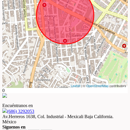
Leaflet
| ©
OpenStreetMap
contributors
0
Encuéntranos en
(686) 3292053
Av.Herreros 1638, Col. Industrial - Mexicali Baja California.
México
Síguenos en