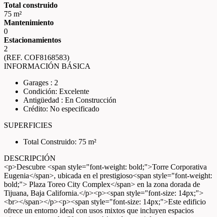
Total construido
75 m²
Mantenimiento
0
Estacionamientos
2
(REF. COF8168583)
INFORMACIÓN BÁSICA
Garages : 2
Condición: Excelente
Antigüedad : En Construcción
Crédito: No especificado
SUPERFICIES
Total Construido: 75 m²
DESCRIPCIÓN
<p>Descubre <span style="font-weight: bold;">Torre Corporativa
Eugenia</span>, ubicada en el prestigioso<span style="font-weight:
bold;"> Plaza Toreo City Complex</span> en la zona dorada de
Tijuana, Baja California.</p><p><span style="font-size: 14px;">
<br></span></p><p><span style="font-size: 14px;">Este edificio
ofrece un entorno ideal con usos mixtos que incluyen espacios