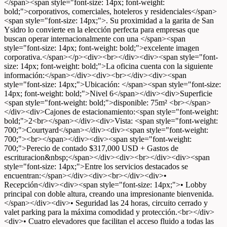
</span><span style="font-size: 14px; font-weight:
bold;">corporativos, comerciales, hoteleros y residenciales</span>
<span style="font-size: 14px;">. Su proximidad a la garita de San
Ysidro lo convierte en la elección perfecta para empresas que
buscan operar internacionalmente con una </span><span
style="font-size: 14px; font-weight: bold;">excelente imagen
corporativa.</span></p><div><br></div><div><span style="font-
size: 14px; font-weight: bold;">La oficina cuenta con la siguiente
información:</span></div><div><br></div><div><span
style="font-size: 14px;">Ubicación: </span><span style="font-size:
14px; font-weight: bold;">Nivel 6</span></div><div>Superficie
<span style="font-weight: bold;">disponible: 75m² <br></span>
</div><div>Cajones de estacionamiento:<span style="font-weight:
bold;">2<br></span></div><div>Vista: <span style="font-weight:
700;">Courtyard</span></div><div><span style="font-weight:
700;"><br></span></div><div><span style="font-weight:
700;">Perecio de contado $317,000 USD + Gastos de
escrituracion&nbsp;</span></div><div><br></div><div><span
style="font-size: 14px;">Entre los servicios destacados se
encuentran:</span></div><div><br></div><div>•
Recepción</div><div><span style="font-size: 14px;">• Lobby
principal con doble altura, creando una impresionante bienvenida.
</span></div><div>• Seguridad las 24 horas, circuito cerrado y
valet parking para la máxima comodidad y protección.<br></div>
<div>• Cuatro elevadores que facilitan el acceso fluido a todas las