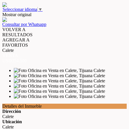
Seleccionar idioma
▼
Mostrar original
Consultar por Whatsapp
VOLVER A
RESULTADOS
AGREGAR A
FAVORITOS
Calete
VENTA
USD354,500
Detalles del Inmueble
Dirección
Calete
Ubicación
Calete