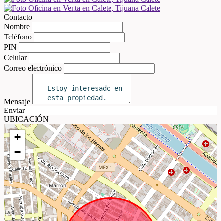
Contacto
Nombre
Teléfono
PIN
Celular
Correo electrónico
Mensaje
Enviar
UBICACIÓN
+
−